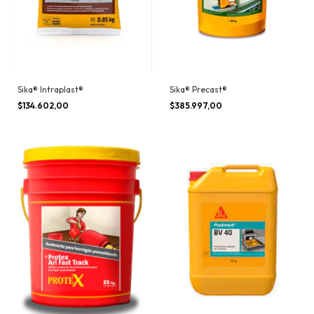
Sika® Intraplast®
Sika® Precast®
$134.602,00
$385.997,00