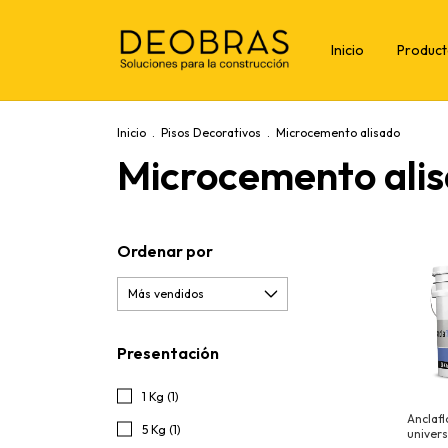
Inicio
Produc
Inicio
.
Pisos Decorativos
.
Microcemento alisado
Microcemento ali
Ordenar por
Presentación
1 Kg (1)
Anclafl
5 Kg (1)
univers