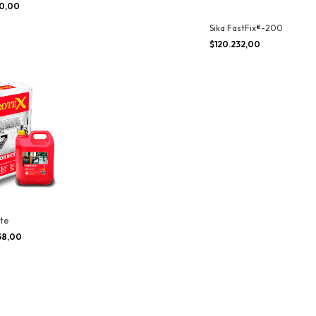
omponente
00,00
Sika FastFix®-200
$120.232,00
ete
58,00