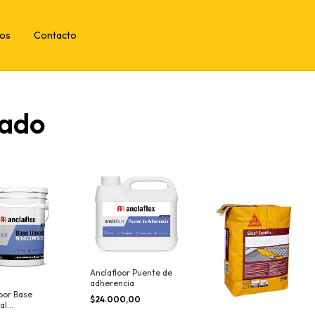
tos
Contacto
sado
Anclafloor Puente de
adherencia
oor Base
$24.000,00
al