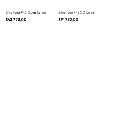
Sikafloor®-3 QuartzTop
Sikafloor®-200 Level
$43.773,00
$91.732,00