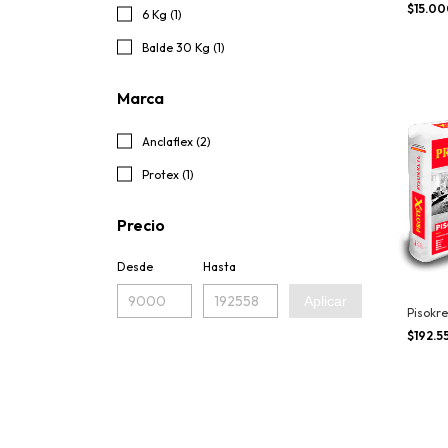
monoc
$15.0
6 Kg (1)
Balde 30 Kg (1)
Marca
Anclaflex (2)
Protex (1)
Precio
Desde
Hasta
Aplicar
Pisokr
$192.5