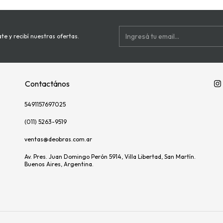
te y recibí nuestras ofertas.
Contactános
5491157697025
(011) 5263-9519
ventas@deobras.com.ar
Av. Pres. Juan Domingo Perón 5914, Villa Libertad, San Martín.
Buenos Aires, Argentina.