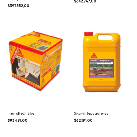
$642.747,00
$391.552,00
Inertoltech Sika
SikaFill Tapagoteras
$93.491,00
$62.191,00