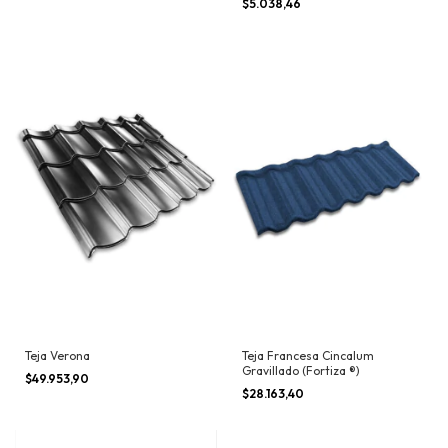
$5.038,46
Teja Verona
Teja Francesa Cincalum
Gravillado (Fortiza ®)
$49.953,90
$28.163,40