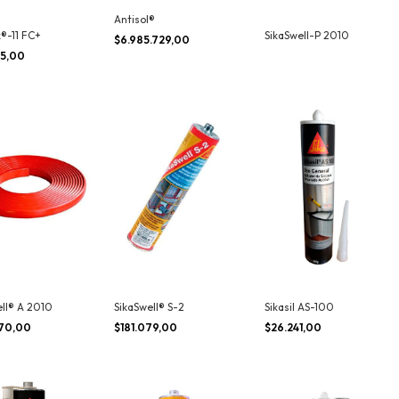
Antisol®
x®-11 FC+
SikaSwell-P 2010
$6.985.729,00
65,00
ell® A 2010
SikaSwell® S-2
Sikasil AS-100
670,00
$181.079,00
$26.241,00