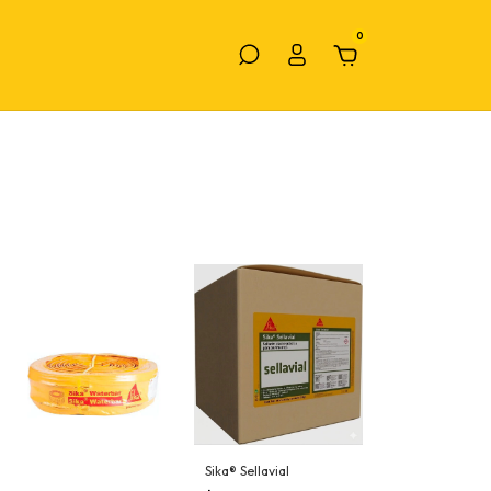
0
Sika® Sellavial