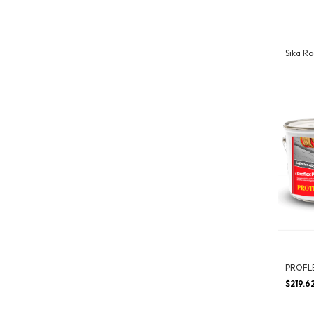
Sika R
PROFL
$219.6