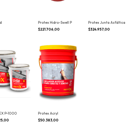
od
Protex Hidro-Swell P
Protex Junta Asfáltica
$221.706,00
$324.957,00
EX P-1000
Protex Acryl
25,00
$50.383,00