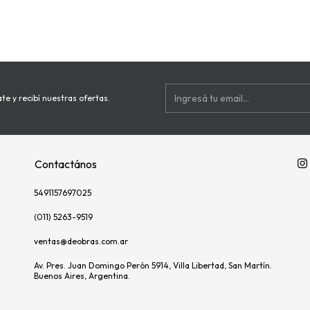
te y recibí nuestras ofertas.
Contactános
5491157697025
(011) 5263-9519
ventas@deobras.com.ar
Av. Pres. Juan Domingo Perón 5914, Villa Libertad, San Martín.
Buenos Aires, Argentina.