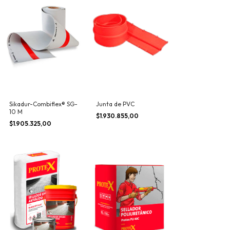
Sikadur-Combiflex® SG-
Junta de PVC
10 M
$1.930.855,00
$1.905.325,00