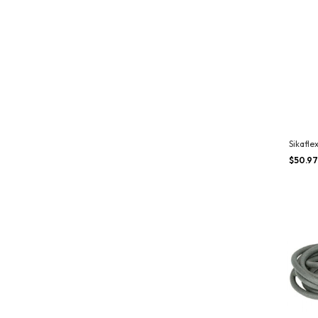
Sikafle
$50.9