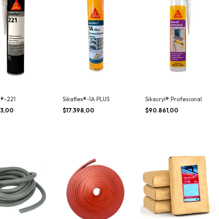
x®-221
Sikaflex®-1A PLUS
Sikacryl® Profesional
73,00
$17.398,00
$90.861,00