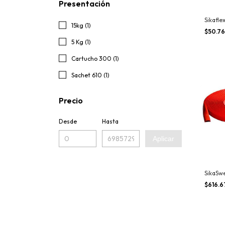
Presentación
Sikafle
15kg (1)
$50.7
5 Kg (1)
Cartucho 300 (1)
Sachet 610 (1)
Precio
Desde
Hasta
Aplicar
SikaSw
$616.