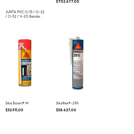
$702.677,00
JUNTA PVC O-15 / O-22
/ O-32 / V-20 Banda
PVC
Sika Boom® M
Sikaflex®-291i
$32.911,00
$58.627,00