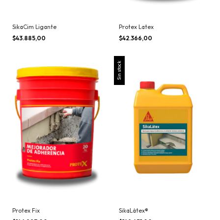
SikaCim Ligante
Protex Latex
$43.885,00
$42.366,00
Sin stock
Protex Fix
SikaLátex®