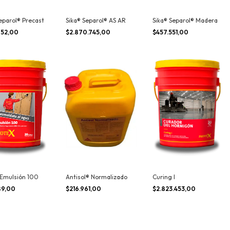
eparol® Precast
Sika® Separol® AS AR
Sika® Separol® Madera
.952,00
$2.870.745,00
$457.551,00
 Emulsión 100
Antisol® Normalizado
Curing I
89,00
$216.961,00
$2.823.453,00