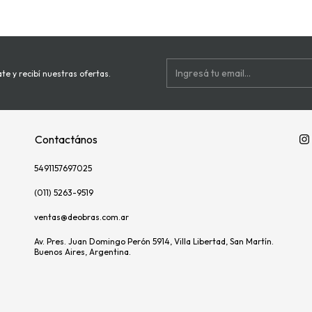
te y recibí nuestras ofertas.
Contactános
5491157697025
(011) 5263-9519
ventas@deobras.com.ar
Av. Pres. Juan Domingo Perón 5914, Villa Libertad, San Martín.
Buenos Aires, Argentina.