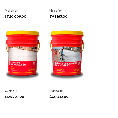
Metalfer
Madefer
$1.120.009,00
$198.163,00
Curing S
Curing BT
$104.207,00
$327.432,00