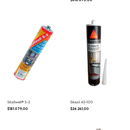
SikaSwell® S-2
Sikasil AS-100
$181.079,00
$26.241,00