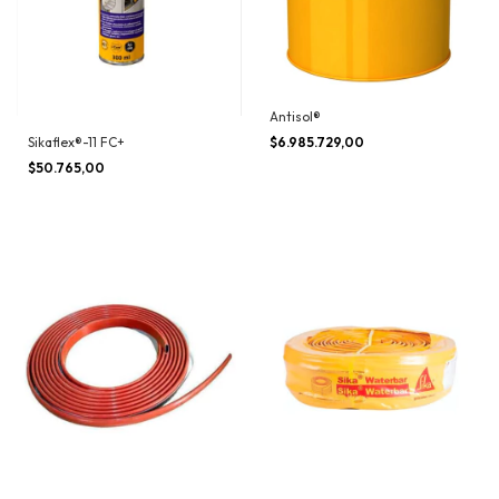
Antisol®
$6.985.729,00
Sikaflex®-11 FC+
$50.765,00