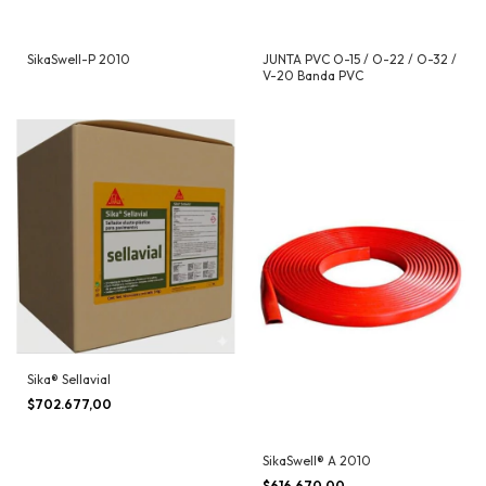
SikaSwell-P 2010
JUNTA PVC O-15 / O-22 / O-32 /
V-20 Banda PVC
Sika® Sellavial
$702.677,00
SikaSwell® A 2010
$616.670,00