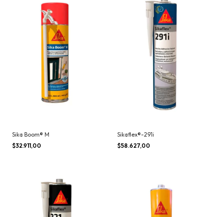
Sika Boom® M
Sikaflex®-291i
$32.911,00
$58.627,00