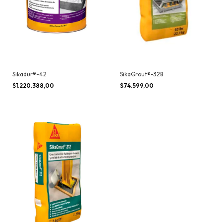
Sikadur®-42
SikaGrout®-328
$1.220.388,00
$74.599,00