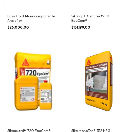
Base Coat Monocomponente
SikaTop® Armatec®-110
Anclaflex
EpoCem®
$26.000,00
$131.199,00
Sikaguard®-720 EpoCem®
Sika MonoTop®-312 NFG