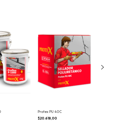
0
Protex PU 40C
Sikacryl® Profes
$20.618,00
$90.861,00