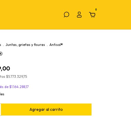
0
s
.
Juntas, grietas y fisuras
.
Antisol®
®
9,00
stos
$5.773.329,75
rés de
$1.164.288,17
les