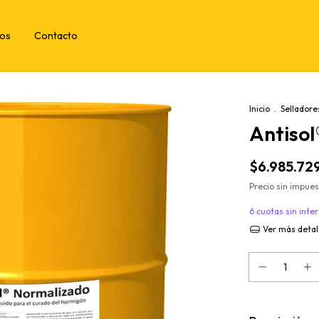
tos
Contacto
Inicio
.
Selladore
Antisol
$6.985.72
Precio sin impue
6
cuotas sin inte
Ver más detal