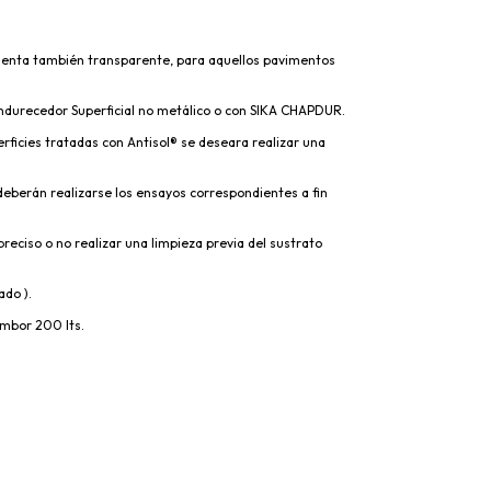
esenta también transparente, para aquellos pavimentos
ndurecedor Superficial no metálico o con SIKA CHAPDUR.
perficies tratadas con Antisol® se deseara realizar una
 deberán realizarse los ensayos correspondientes a fin
preciso o no realizar una limpieza previa del sustrato
ado ).
mbor 200 lts.