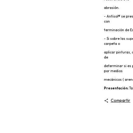
abrasión.
- Antisol® se pr
con
terminación de E
- Si sobre las su
carpeta o
aplicar pinturas,
de
determinar si es 
por medios
mecánicos ( aren
Presentación:
Ta
Compartir