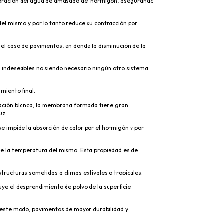
oración del agua de amasado del hormigón, asegurando
del mismo y por lo tanto reduce su contracción por
el caso de pavimentos, en donde la disminución de la
s indeseables no siendo necesario ningún otro sistema
miento final.
ación blanca, la membrana formada tiene gran
luz
 se impide la absorción de calor por el hormigón y por
e la temperatura del mismo. Esta propiedad es de
tructuras sometidas a climas estivales o tropicales.
uye el desprendimiento de polvo de la superficie
este modo, pavimentos de mayor durabilidad y