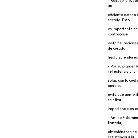
- Reduce la evap
un
eficiente curado 
secado. Esto
es importante en 
contracción
evita fisuracione
de curado
hasta su endureci
- Por su pigment
reflectancia a la 
solar, con lo cual
ende se
evita que aument
relativa
importancia en es
- Antisol® dismin
tratada,
obteniéndose de 
resistencia a la