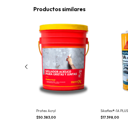
Productos similares
x® SG-10 M
Protex Acryl
Sikaflex®-1A PLUS
$50.383,00
$17.398,00