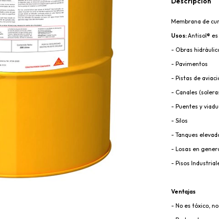
Descripción
Membrana de cura
Usos:
Antisol® e
- Obras hidráulic
- Pavimentos
- Pistas de aviac
- Canales (solera
- Puentes y viadu
- Silos
- Tanques elevado
- Losas en gener
- Pisos Industria
Ventajas
- No es tóxico, no