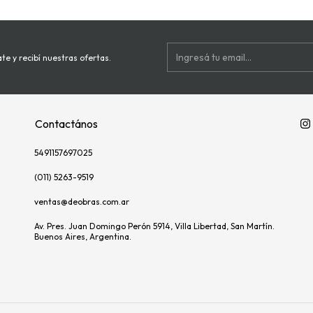
te y recibí nuestras ofertas.
Contactános
5491157697025
(011) 5263-9519
ventas@deobras.com.ar
Av. Pres. Juan Domingo Perón 5914, Villa Libertad, San Martín.
Buenos Aires, Argentina.