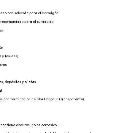
do con solvente para el Hormigón.
s recomendado para el curado de:
as
ión
s y taludes)
ctos
s, depósitos y piletas
al
les con terminación de Sika Chapdur (Transparente)
 contiene cloruros, no es corrosivo.