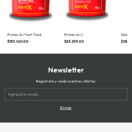
Protex Ari Fast Track
Protex Ari L
Sika® 
$150.061,00
$83.259,00
$385.
Newsletter
Registrate y recibí nuestras ofertas.