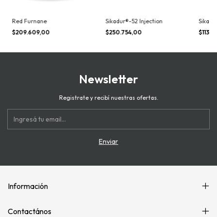
Red Furnane
Sikadur®-52 Injection
Sikadu
$209.609,00
$250.754,00
$113.4
Newsletter
Registrate y recibí nuestras ofertas.
Información
Contactános