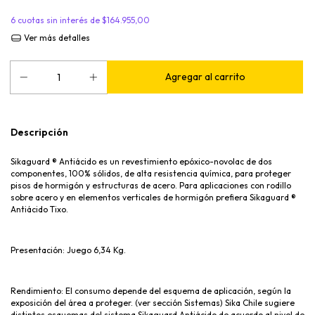
6
cuotas sin interés de
$164.955,00
Ver más detalles
Descripción
Sikaguard ® Antiácido es un revestimiento epóxico-novolac de dos
componentes, 100% sólidos, de alta resistencia química, para proteger
pisos de hormigón y estructuras de acero. Para aplicaciones con rodillo
sobre acero y en elementos verticales de hormigón prefiera Sikaguard ®
Antiácido Tixo.
Presentación: Juego 6,34 Kg.
Rendimiento: El consumo depende del esquema de aplicación, según la
exposición del área a proteger. (ver sección Sistemas) Sika Chile sugiere
distintos esquemas del sistema Sikaguard Antiácido de acuerdo al nivel de