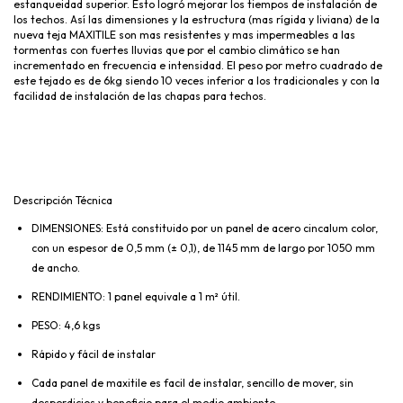
estanqueidad superior. Esto logró mejorar los tiempos de instalación de
los techos. Así las dimensiones y la estructura (mas rígida y liviana) de la
nueva teja MAXITILE son mas resistentes y mas impermeables a las
tormentas con fuertes lluvias que por el cambio climático se han
incrementado en frecuencia e intensidad. El peso por metro cuadrado de
este tejado es de 6kg siendo 10 veces inferior a los tradicionales y con la
facilidad de instalación de las chapas para techos.
Descripción Técnica
DIMENSIONES: Está constituido por un panel de acero
cincalum
color,
con un espesor de 0,5 mm (± 0,1), de 1145 mm de largo por 1050 mm
de ancho.
RENDIMIENTO: 1 panel equivale a 1 m² útil.
PESO: 4,6
kgs
Rápido y fácil de instalar
Cada panel de
maxitile
es
facil
de instalar, sencillo de mover, sin
desperdicios y beneficio para el medio ambiente.