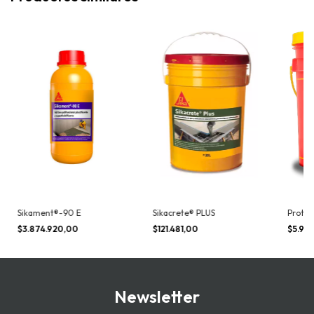
Sikament®-90 E
Sikacrete® PLUS
Protex
$3.874.920,00
$121.481,00
$5.96
Newsletter