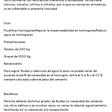
tanto aumentar las resistencias mecánicas y durabilidad. No contiene
cloruros, cloratos, nitritos ni nitratos, por lo que no corroe las armaduras,
no es inflamable ni presenta toxicidad.
Usos
Fluidificar hormigonesMejorar la impermeabilidad en hormigonesReducir
agua en hormigones
Presentaciones
Tambor de 200 kg.
Granel de 1000 Kg.
Rendimiento
Para lograr fluidez y reducción de agua la dosis se puede variar de
acuerdo al perfil de necesidad en el hormigón, entre el 0,4 % y el 0,7 %
siempre calculado sobre el peso del cemento.
Beneficios
Permite obtener distintos grados de fluidez sin necesidad de combinar
con otros aditivos y en muchos casos sin variar la relación agua/cemento,
facilitando así su colocación y/o compactación.