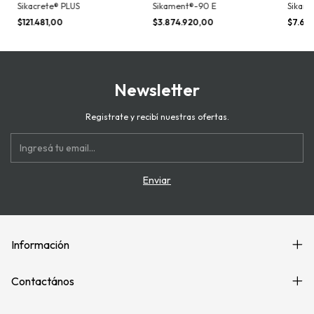
Sikacrete® PLUS
Sikament®-90 E
Sikame
$121.481,00
$3.874.920,00
$7.63
Newsletter
Registrate y recibí nuestras ofertas.
Información
Contactános