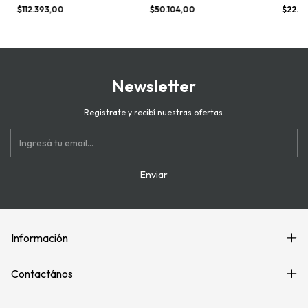
$112.393,00
$50.104,00
$22.8
Newsletter
Registrate y recibí nuestras ofertas.
Información
Contactános