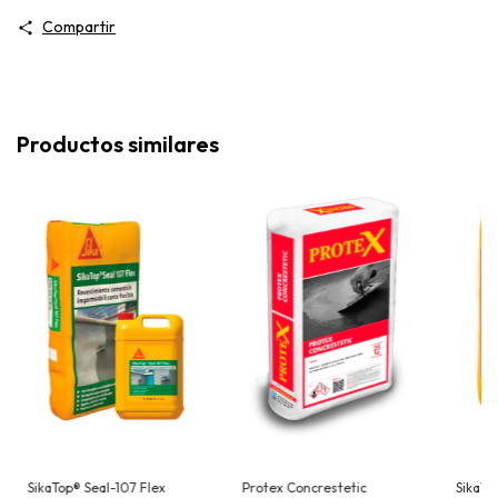
Compartir
Productos similares
SikaTop® Seal-107 Flex
Protex Concrestetic
SikaWal