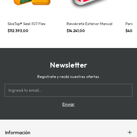
SikaTop® Seal-107 Flex
Revokrete Exterior Manual
Parex 
$112.393,00
$14.241,00
$40.3
Newsletter
Registrate y recibí nuestras ofertas.
Información