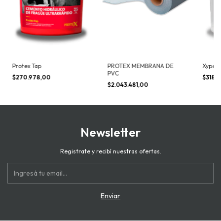
Protex Tap
PROTEX MEMBRANA DE
Xypex
PVC
$270.978,00
$318.
$2.043.481,00
Newsletter
Registrate y recibí nuestras ofertas.