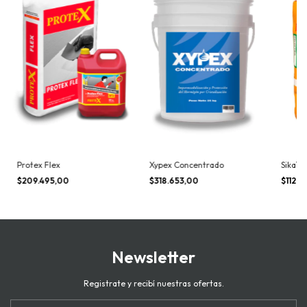
Protex Flex
Xypex Concentrado
SikaTo
$209.495,00
$318.653,00
$112.
Newsletter
Registrate y recibí nuestras ofertas.