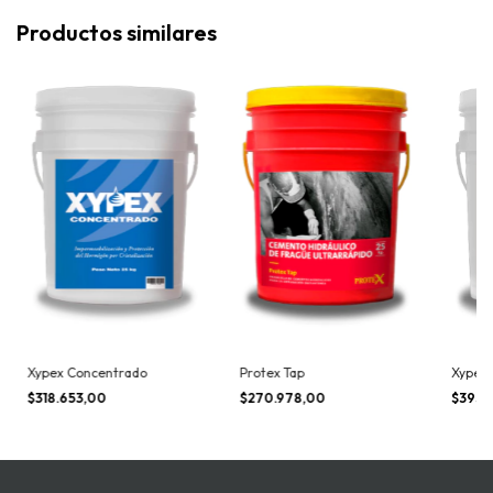
Productos similares
Xypex Concentrado
Protex Tap
Xypex 
$318.653,00
$270.978,00
$393.